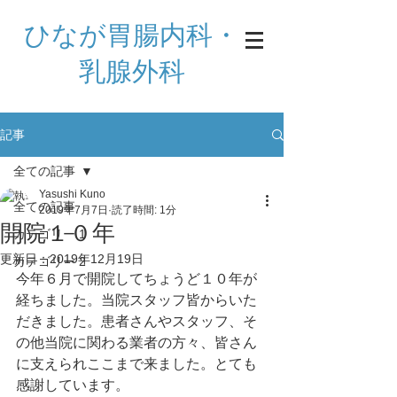
ひなが胃腸内科・
乳腺外科
記事
全ての記事
Yasushi Kuno
全ての記事
2019年7月7日
読了時間: 1分
開院１０年
カテゴリー 1
更新日：
2019年12月19日
カテゴリー 2
今年６月で開院してちょうど１０年が
経ちました。当院スタッフ皆からいた
だきました。患者さんやスタッフ、そ
の他当院に関わる業者の方々、皆さん
に支えられここまで来ました。とても
感謝しています。