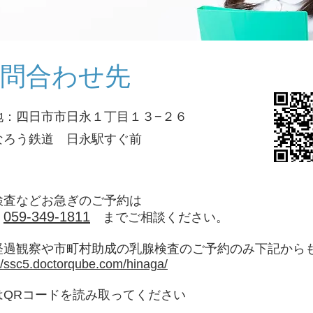
問合わせ先
地：四日市市日永１丁目１３−２６
すなろう鉄道 日永駅すぐ前
検査などお急ぎのご予約は
059-349-1811
話
までご相談ください。
腺経過観察や市町村助成の乳腺検査のご予約のみ下記から
://ssc5.doctorqube.com/hinaga/
はQRコードを読み取ってください