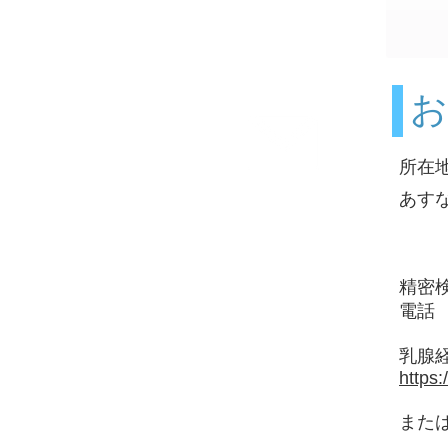
お
所在
お問合せ
​あ
Contact us
精密
電
​乳
https
また