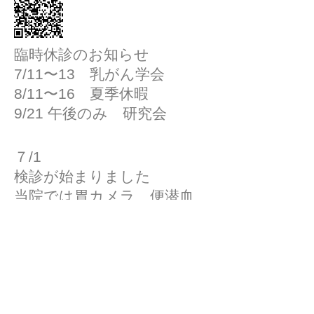
臨時休診のお知らせ
7/11〜13 乳がん学会
8/11〜16 夏季休暇
9/21 午後のみ 研究会
７/1
検診が始まりました
当院では胃カメラ、便潜血、
特定健診、肺がん検診ができ
ます
​風疹抗体検査、B型C型肝炎
検査もできます。
​ひなが胃腸内科・乳腺外科